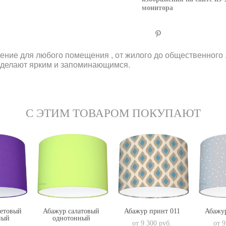
монитора
ние для любого помещения , от жилого до общественного . 
сделают ярким и запоминающимся.
С ЭТИМ ТОВАРОМ ПОКУПАЮТ
етовый
Абажур салатовый
Абажур принт 011
Абажур
ный
однотонный
от 9 300 pуб.
от 9