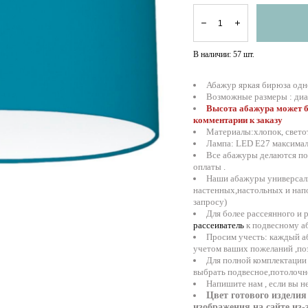
В наличии:
57
шт.
Абажур яркая бирюза одн
Возможные размеры : диам
Высота абажура может б
комментарии к заказу
Материалы:хлопок, свето
Лампа: LED E27 максима
Все абажуры делаются под
оплаты .
Наши абажуры универсал
настенных,настольных и нап
запросу)
Для более рассеянного и
рассеиватель
к подвесному 
Просим учесть: каждый а
учетом ваших пожеланий ,по
Для полной комплектаци
выбрать
подвесное
,
потолочн
Напишите нам , если вы 
Цвет готового изделия
изображения на сайте из-