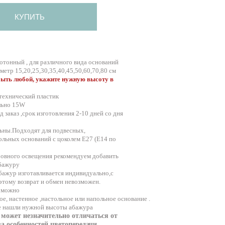
КУПИТЬ
отонный , для различного вида оснований
етр 15,20,25,30,35,40,45,50,60,70,80 см
ыть любой, укажите нужную высоту в
технический пластик
льно 15W
 заказ ,срок изготовления 2-10 дней со дня
ьны.Подходят для подвесных,
ольных оснований c цоколем E27 (E14 по
 ровного освещения рекомендуем добавить
абажуру
бажур изготавливается индивидуально,с
этому возврат и обмен невозможен.
и можно
ое
,
настенное
,
настольное
или
напольное основание
.
не нашли нужной высоты абажура
 может незначительно отличаться от
за особенностей цветопередачи