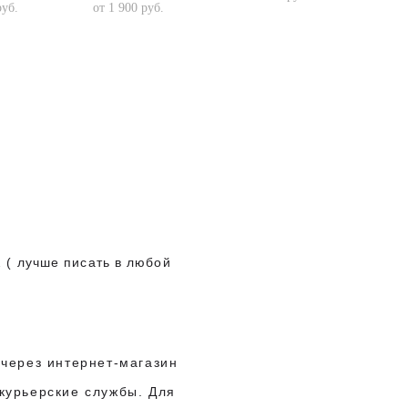
pуб.
от 1 900 pуб.
2
( лучше писать в любой
 через интернет-магазин
курьерские службы. Для