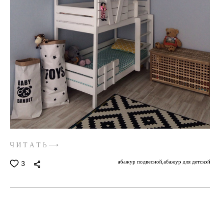
Ч И Т А Т Ь ⟶
абажур подвесной,
абажур для детской
3