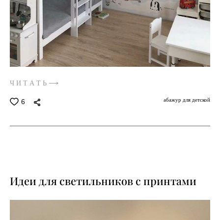
Ч И Т А Т Ь ⟶
абажур для детской
6
Идеи для светильников с принтами