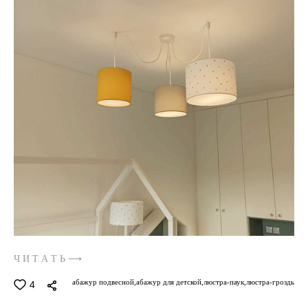
Ч И Т А Т Ь ⟶
абажур подвесной,
абажур для детской,
люстра-паук,
люстра-гроздь
4