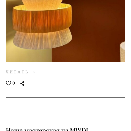
Ч И Т А Т Ь ⟶
0
Наша мастерская на MWDI