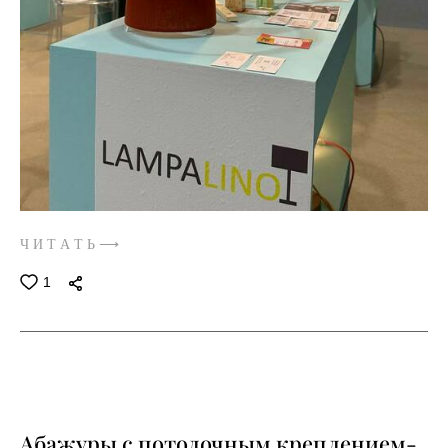
Ч И Т А Т Ь ⟶
1
Абажуры с потолочным креплением-