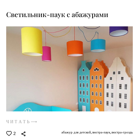
Светильник-паук с абажурами
Ч И Т А Т Ь ⟶
абажур для детской,
люстра-паук,
люстра-гроздь
2