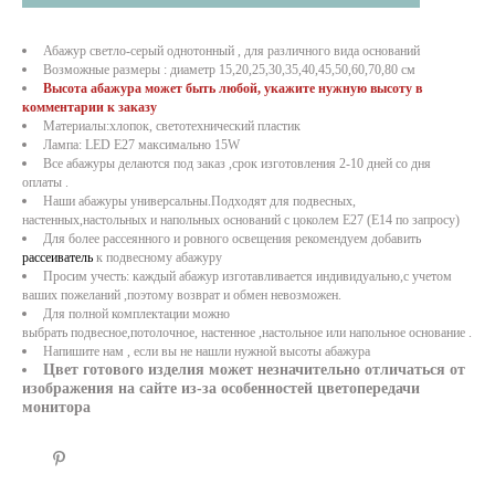
Абажур светло-серый однотонный , для различного вида оснований
Возможные размеры : диаметр 15,20,25,30,35,40,45,50,60,70,80 см
Высота абажура может быть любой, укажите нужную высоту в
комментарии к заказу
Материалы:хлопок, светотехнический пластик
Лампа: LED E27 максимально 15W
Все абажуры делаются под заказ ,срок изготовления 2-10 дней со дня
оплаты .
Наши абажуры универсальны.Подходят для подвесных,
настенных,настольных и напольных оснований c цоколем E27 (E14 по запросу)
Для более рассеянного и ровного освещения рекомендуем добавить
рассеиватель
к подвесному абажуру
Просим учесть: каждый абажур изготавливается индивидуально,с учетом
ваших пожеланий ,поэтому возврат и обмен невозможен.
Для полной комплектации можно
выбрать
подвесное
,
потолочное
,
настенное
,
настольное
или
напольное основание
.
Напишите нам , если вы не нашли нужной высоты абажура
Цвет готового изделия может незначительно отличаться от
изображения на сайте из-за особенностей цветопередачи
монитора